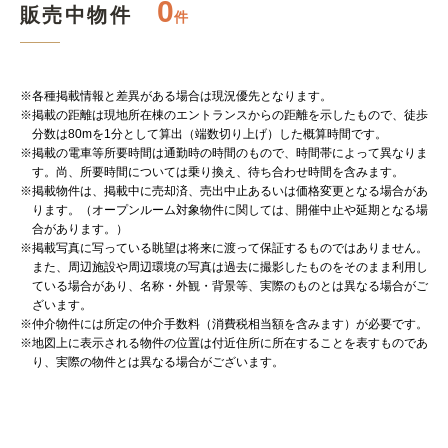
0
販売中物件
件
※各種掲載情報と差異がある場合は現況優先となります。
※掲載の距離は現地所在棟のエントランスからの距離を示したもので、徒歩
分数は80mを1分として算出（端数切り上げ）した概算時間です。
※掲載の電車等所要時間は通勤時の時間のもので、時間帯によって異なりま
す。尚、所要時間については乗り換え、待ち合わせ時間を含みます。
※掲載物件は、掲載中に売却済、売出中止あるいは価格変更となる場合があ
ります。（オープンルーム対象物件に関しては、開催中止や延期となる場
合があります。）
※掲載写真に写っている眺望は将来に渡って保証するものではありません。
また、周辺施設や周辺環境の写真は過去に撮影したものをそのまま利用し
ている場合があり、名称・外観・背景等、実際のものとは異なる場合がご
ざいます。
※仲介物件には所定の仲介手数料（消費税相当額を含みます）が必要です。
※地図上に表示される物件の位置は付近住所に所在することを表すものであ
り、実際の物件とは異なる場合がございます。