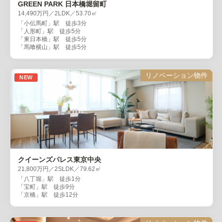
GREEN PARK 日本橋堀留町
14,490万円／2LDK／53.70㎡
「小伝馬町」駅 徒歩3分
「人形町」駅 徒歩5分
「東日本橋」駅 徒歩5分
「馬喰横山」駅 徒歩5分
リノベーション物件
NEW
クイーンズパレス東京中央
21,800万円／2SLDK／79.62㎡
「八丁堀」駅 徒歩1分
「宝町」駅 徒歩9分
「京橋」駅 徒歩12分