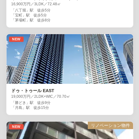
16,900万円／3LDK／72.48㎡
「八丁堀」駅 徒歩5分
「宝町」駅 徒歩5分
「茅場町」駅 徒歩8分
NEW
ドゥ・トゥール EAST
19,000万円／2LDK+WIC／70.70㎡
「勝どき」駅 徒歩9分
「月島」駅 徒歩15分
リノベーション物件
NEW