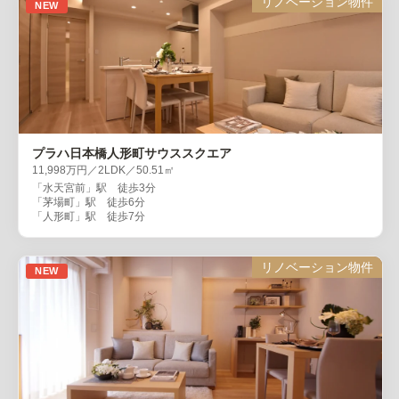
リノベーション物件
NEW
プラハ日本橋人形町サウススクエア
11,998万円／2LDK／50.51㎡
「水天宮前」駅 徒歩3分
「茅場町」駅 徒歩6分
「人形町」駅 徒歩7分
リノベーション物件
NEW