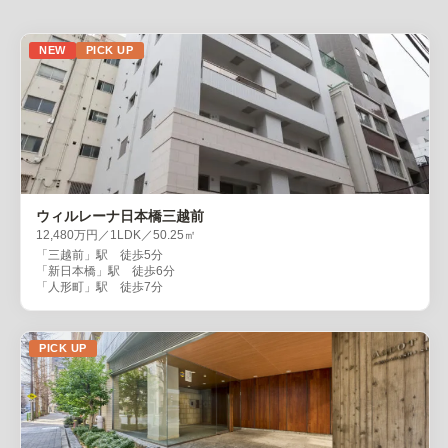
NEW
PICK UP
ウィルレーナ日本橋三越前
12,480万円／1LDK／50.25㎡
「三越前」駅 徒歩5分
「新日本橋」駅 徒歩6分
「人形町」駅 徒歩7分
PICK UP