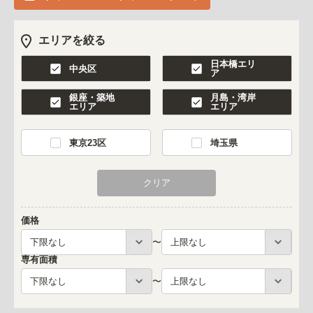
エリアを絞る
日本橋エリ
中央区
ア
銀座・築地
月島・湾岸
エリア
エリア
東京23区
埼玉県
価格
〜
専有面積
〜