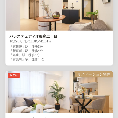
パレステュディオ銀座二丁目
10,290万円／1LDK／41.01㎡
「東銀座」駅 徒歩3分
「新富町」駅 徒歩4分
「銀座」駅 徒歩6分
「有楽町」駅 徒歩10分
リノベーション物件
NEW