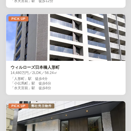
「水天宮前」駅 徒歩12分
PICK UP
ウィルローズ日本橋人形町
14,480万円／2LDK／56.24㎡
「人形町」駅 徒歩4分
「小伝馬町」駅 徒歩6分
「水天宮前」駅 徒歩8分
PICK UP
弊社売主物件