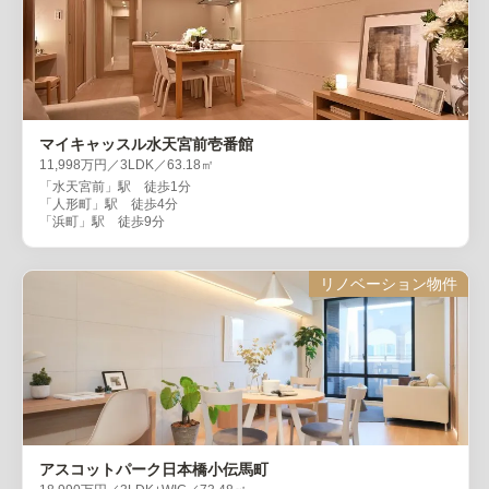
マイキャッスル水天宮前壱番館
11,998万円／3LDK／63.18㎡
「水天宮前」駅 徒歩1分
「人形町」駅 徒歩4分
「浜町」駅 徒歩9分
リノベーション物件
アスコットパーク日本橋小伝馬町