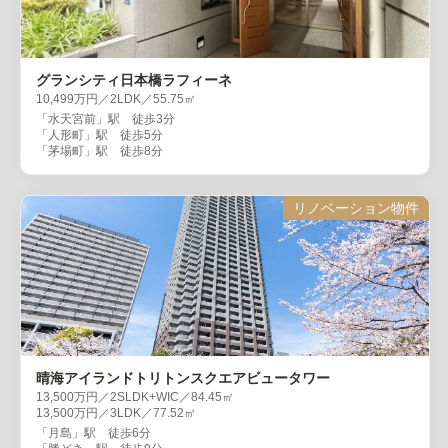
グランシティ日本橋ラフィーネ
10,499万円／2LDK／55.75㎡
「水天宮前」駅 徒歩3分
「人形町」駅 徒歩5分
「茅場町」駅 徒歩8分
リノベーション物件
晴海アイランドトリトンスクエアビュータワー
13,500万円／2SLDK+WIC／84.45㎡
13,500万円／3LDK／77.52㎡
「月島」駅 徒歩6分