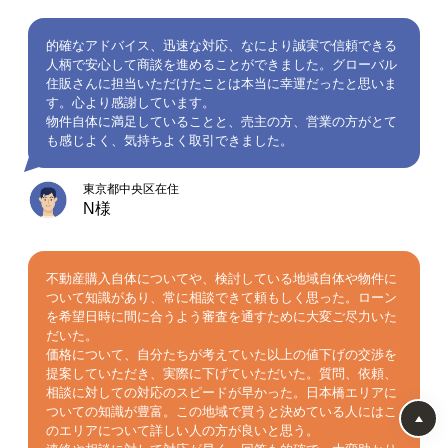
的確なアドバイス、迅速な対応、なにより誠実で信頼できる
人柄で安心して商談を進めることができました。グローバル
住販さんに担当いただけたことは本当に幸運だったと思いま
す。心より感謝しています。
物件自体に満足していることと、売主の方、営業の方がとて
も感じよく、気持ちよく取引できました。
東京都中央区在住
N様
不動産購入自体についてや、検討している地域自体や物件に
ついて知識があり、常に相談できて頼もしく思った。ローン
を希望日時に間に合うよう審査を通すために大変ご尽力いた
だいた。
価格について、自分たちが考えていた以上の値下げの交渉を
提案していただき、実際に下げていただいた。質問、依頼、
相談に対しての対応のスピードが早かった。日本橋エリアに
ついての知識が豊富。この地域で買うと決めている人にはこ
のエリアについて詳しい人の方が良いと思う。