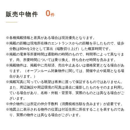
0
販売中物件
件
※各種掲載情報と差異がある場合は現況優先となります。
※掲載の距離は現地所在棟のエントランスからの距離を示したもので、徒歩
分数は80mを1分として算出（端数切り上げ）した概算時間です。
※掲載の電車等所要時間は通勤時の時間のもので、時間帯によって異なりま
す。尚、所要時間については乗り換え、待ち合わせ時間を含みます。
※掲載物件は、掲載中に売却済、売出中止あるいは価格変更となる場合があ
ります。（オープンルーム対象物件に関しては、開催中止や延期となる場
合があります。）
※掲載写真に写っている眺望は将来に渡って保証するものではありません。
また、周辺施設や周辺環境の写真は過去に撮影したものをそのまま利用し
ている場合があり、名称・外観・背景等、実際のものとは異なる場合がご
ざいます。
※仲介物件には所定の仲介手数料（消費税相当額を含みます）が必要です。
※地図上に表示される物件の位置は付近住所に所在することを表すものであ
り、実際の物件とは異なる場合がございます。