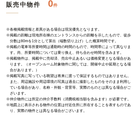
0
販売中物件
件
※各種掲載情報と差異がある場合は現況優先となります。
※掲載の距離は現地所在棟のエントランスからの距離を示したもので、徒歩
分数は80mを1分として算出（端数切り上げ）した概算時間です。
※掲載の電車等所要時間は通勤時の時間のもので、時間帯によって異なりま
す。尚、所要時間については乗り換え、待ち合わせ時間を含みます。
※掲載物件は、掲載中に売却済、売出中止あるいは価格変更となる場合があ
ります。（オープンルーム対象物件に関しては、開催中止や延期となる場
合があります。）
※掲載写真に写っている眺望は将来に渡って保証するものではありません。
また、周辺施設や周辺環境の写真は過去に撮影したものをそのまま利用し
ている場合があり、名称・外観・背景等、実際のものとは異なる場合がご
ざいます。
※仲介物件には所定の仲介手数料（消費税相当額を含みます）が必要です。
※地図上に表示される物件の位置は付近住所に所在することを表すものであ
り、実際の物件とは異なる場合がございます。