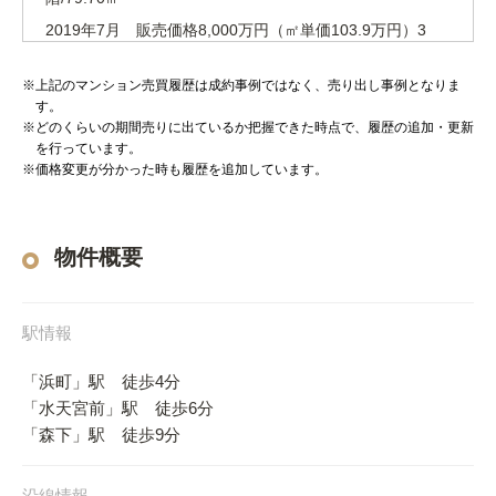
2019年7月 販売価格8,000万円（㎡単価103.9万円）3
階/77.01㎡
2018年4月 販売価格7,750万円（㎡単価92.9万円）7
※上記のマンション売買履歴は成約事例ではなく、売り出し事例となりま
階/83.44㎡
す。
※どのくらいの期間売りに出ているか把握できた時点で、履歴の追加・更新
2018年4月 販売価格7,480万円（㎡単価97.2万円）6
を行っています。
階/77.01㎡
※価格変更が分かった時も履歴を追加しています。
2013年2月 販売価格5,900万円（㎡単価76.7万円）4
階/77.01㎡
2012年7月 販売価格6,580万円（㎡単価83.9万円）8
物件概要
階/78.52㎡
2012年2月 販売価格6,650万円（㎡単価84.7万円）9
階/78.52㎡
駅情報
「浜町」駅 徒歩4分
「水天宮前」駅 徒歩6分
「森下」駅 徒歩9分
沿線情報