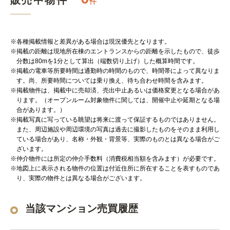
販売中物件
件
※各種掲載情報と差異がある場合は現況優先となります。
※掲載の距離は現地所在棟のエントランスからの距離を示したもので、徒歩
分数は80mを1分として算出（端数切り上げ）した概算時間です。
※掲載の電車等所要時間は通勤時の時間のもので、時間帯によって異なりま
す。尚、所要時間については乗り換え、待ち合わせ時間を含みます。
※掲載物件は、掲載中に売却済、売出中止あるいは価格変更となる場合があ
ります。（オープンルーム対象物件に関しては、開催中止や延期となる場
合があります。）
※掲載写真に写っている眺望は将来に渡って保証するものではありません。
また、周辺施設や周辺環境の写真は過去に撮影したものをそのまま利用し
ている場合があり、名称・外観・背景等、実際のものとは異なる場合がご
ざいます。
※仲介物件には所定の仲介手数料（消費税相当額を含みます）が必要です。
※地図上に表示される物件の位置は付近住所に所在することを表すものであ
り、実際の物件とは異なる場合がございます。
当該マンション売買履歴