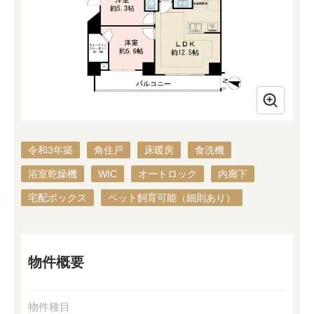
令和3年築
角住戸
床暖房
食洗機
浴室乾燥機
WIC
オートロック
内廊下
宅配ボックス
ペット飼育可能（細則あり）
物件概要
物件種目