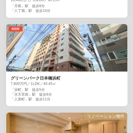
18,490万円／3SLDK／90.15㎡
「月島」駅 徒歩8分
「八丁堀」駅 徒歩10分
NEW
グリーンパーク日本橋浜町
7,800万円／1LDK／40.45㎡
「浜町」駅 徒歩5分
「水天宮前」駅 徒歩8分
「人形町」駅 徒歩11分
リノベーション物件