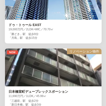
ドゥ・トゥール EAST
19,000万円／2LDK+WIC／70.70㎡
「勝どき」駅 徒歩9分
「月島」駅 徒歩15分
リノベーション物件
NEW
日本橋室町デュープレックスポーション
11,690万円／1LDK／45.99㎡
「三越前」駅 徒歩2分
「新日本橋」駅 徒歩3分