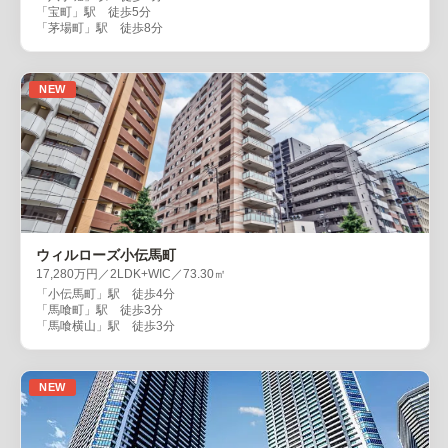
「宝町」駅 徒歩5分
「茅場町」駅 徒歩8分
NEW
ウィルローズ小伝馬町
17,280万円／2LDK+WIC／73.30㎡
「小伝馬町」駅 徒歩4分
「馬喰町」駅 徒歩3分
「馬喰横山」駅 徒歩3分
NEW