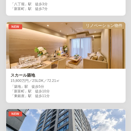
「八丁堀」駅 徒歩3分
「新富町」駅 徒歩7分
リノベーション物件
NEW
スカール築地
15,800万円／2SLDK／72.21㎡
「築地」駅 徒歩5分
「新富町」駅 徒歩10分
「東銀座」駅 徒歩11分
NEW