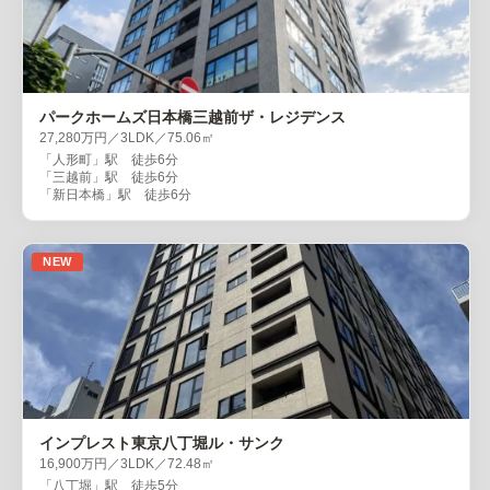
パークホームズ日本橋三越前ザ・レジデンス
27,280万円／3LDK／75.06㎡
「人形町」駅 徒歩6分
「三越前」駅 徒歩6分
「新日本橋」駅 徒歩6分
NEW
インプレスト東京八丁堀ル・サンク
16,900万円／3LDK／72.48㎡
「八丁堀」駅 徒歩5分