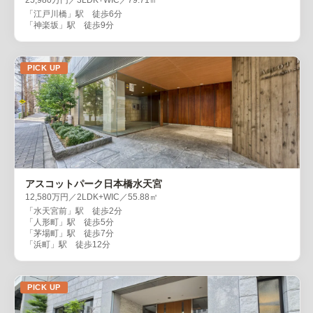
25,980万円／3LDK+WIC／79.71㎡
「江戸川橋」駅 徒歩6分
「神楽坂」駅 徒歩9分
PICK UP
アスコットパーク日本橋水天宮
12,580万円／2LDK+WIC／55.88㎡
「水天宮前」駅 徒歩2分
「人形町」駅 徒歩5分
「茅場町」駅 徒歩7分
「浜町」駅 徒歩12分
PICK UP