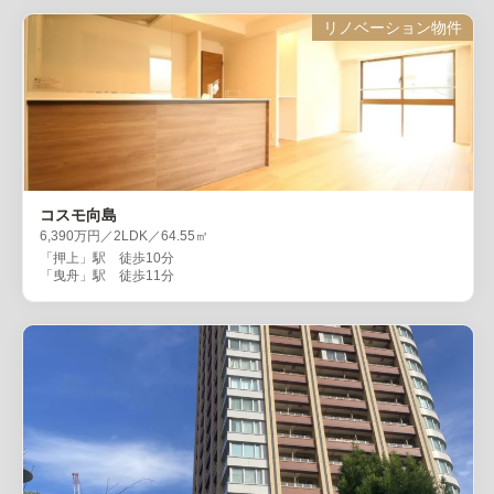
リノベーション物件
コスモ向島
6,390万円／2LDK／64.55㎡
「押上」駅 徒歩10分
「曳舟」駅 徒歩11分