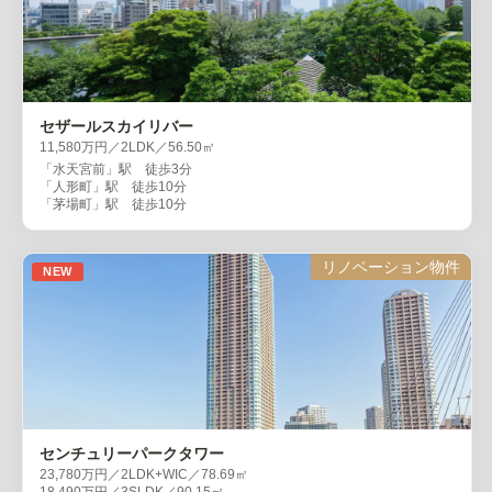
セザールスカイリバー
11,580万円／2LDK／56.50㎡
「水天宮前」駅 徒歩3分
「人形町」駅 徒歩10分
「茅場町」駅 徒歩10分
リノベーション物件
NEW
センチュリーパークタワー
23,780万円／2LDK+WIC／78.69㎡