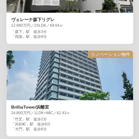
ヴェレーナ森下リグレ
12,980万円／2SLDK／69.64㎡
「森下」駅 徒歩3分
「両国」駅 徒歩8分
リノベーション物件
BrilliaTower浜離宮
24,800万円／1LDK+WIC／62.43㎡
「竹芝」駅 徒歩2分
「浜松町」駅 徒歩6分
「大門」駅 徒歩6分