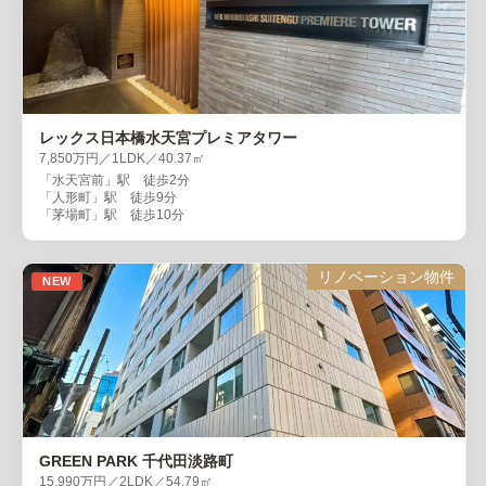
レックス日本橋水天宮プレミアタワー
7,850万円／1LDK／40.37㎡
「水天宮前」駅 徒歩2分
「人形町」駅 徒歩9分
「茅場町」駅 徒歩10分
リノベーション物件
NEW
GREEN PARK 千代田淡路町
15,990万円／2LDK／54.79㎡